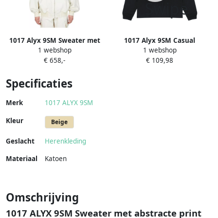
1017 Alyx 9SM Sweater met
1017 Alyx 9SM Casual
1 webshop
1 webshop
rits &; Hoodies Beige Heren
Katoenen Overhemd in
€ 658,-
€ 109,98
Zwart Black Heren
Specificaties
Merk
1017 ALYX 9SM
Kleur
Beige
Geslacht
Herenkleding
Materiaal
Katoen
Omschrijving
1017 ALYX 9SM Sweater met abstracte print