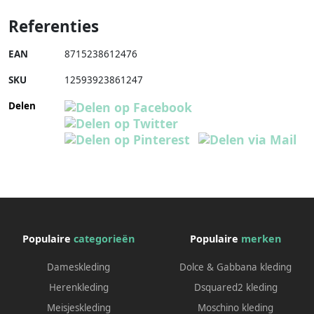
Referenties
EAN
8715238612476
SKU
12593923861247
Delen
Populaire
categorieën
Populaire
merken
Dameskleding
Dolce & Gabbana kleding
Herenkleding
Dsquared2 kleding
Meisjeskleding
Moschino kleding