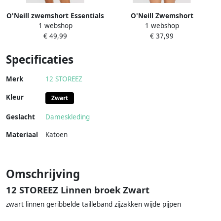
O'Neill zwemshort Essentials
O'Neill Zwemshort
1 webshop
1 webshop
12' groen
ESSENTIALS 12 SWIMSHORTS
€ 49,99
€ 37,99
Specificaties
Merk
12 STOREEZ
Kleur
Zwart
Geslacht
Dameskleding
Materiaal
Katoen
Omschrijving
12 STOREEZ Linnen broek Zwart
zwart linnen geribbelde tailleband zijzakken wijde pijpen