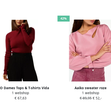
42%
O Dames Tops & T-shirts Vida
Aaiko sweater roze
1 webshop
1 webshop
ffle Vis 301 Sweaters Rood
€ 67,63
€ 89,95
€ 52,-