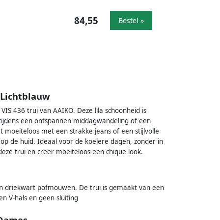
84,55
Bestel »
 Lichtblauw
IS 436 trui van AAIKO. Deze lila schoonheid is
 tijdens een ontspannen middagwandeling of een
t moeiteloos met een strakke jeans of een stijlvolle
an op de huid. Ideaal voor de koelere dagen, zonder in
n deze trui en creer moeiteloos een chique look.
en driekwart pofmouwen. De trui is gemaakt van een
n V-hals en geen sluiting
 Dames