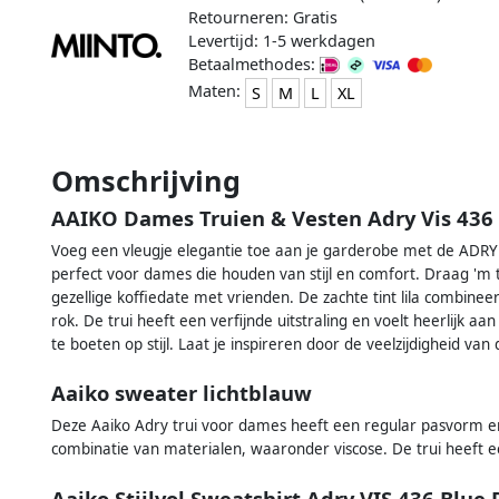
Retourneren: Gratis
Levertijd: 1-5 werkdagen
Betaalmethodes:
Maten:
S
M
L
XL
Omschrijving
AAIKO Dames Truien & Vesten Adry Vis 436
Voeg een vleugje elegantie toe aan je garderobe met de ADRY V
perfect voor dames die houden van stijl en comfort. Draag 'm
gezellige koffiedate met vrienden. De zachte tint lila combineer
rok. De trui heeft een verfijnde uitstraling en voelt heerlijk a
te boeten op stijl. Laat je inspireren door de veelzijdigheid va
Aaiko sweater lichtblauw
Deze Aaiko Adry trui voor dames heeft een regular pasvorm 
combinatie van materialen, waaronder viscose. De trui heeft ee
Aaiko Stijlvol Sweatshirt Adry VIS 436 Blue