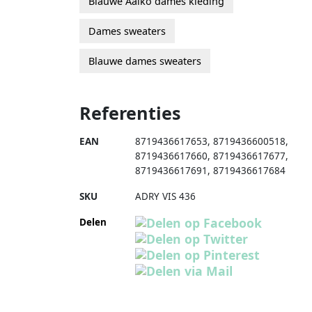
Blauwe Aaiko dames kleding
Dames sweaters
Blauwe dames sweaters
Referenties
EAN
8719436617653
,
8719436600518
,
8719436617660
,
8719436617677
,
8719436617691
,
8719436617684
SKU
ADRY VIS 436
Delen