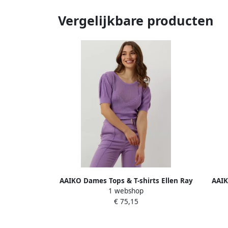
Vergelijkbare producten
AAIKO Dames Tops & T-shirts Ellen Ray
AAIK
1 webshop
302 Lila
Ru
€ 75,15