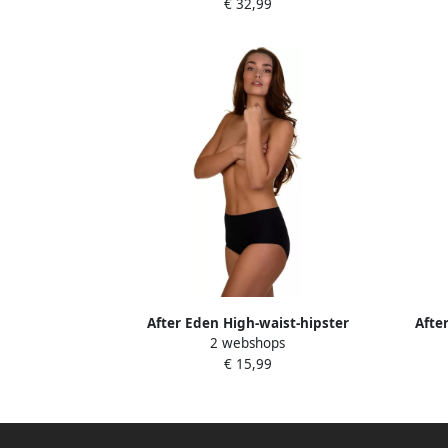
€ 32,99
basic comfortabel naadloos
b
After Eden High-waist-hipster
Afte
2 webshops
Unlimited comfortabel elastisch strak
glin
€ 15,99
basic zacht