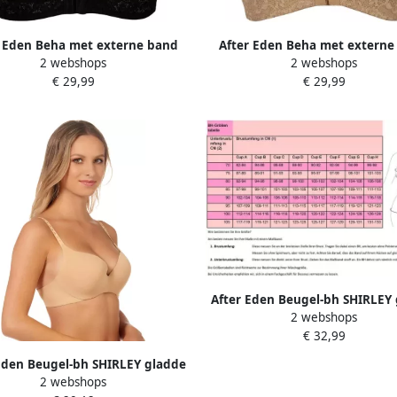
r Eden Beha met externe band
After Eden Beha met externe
2 webshops
2 webshops
LLY halve cup met beugel
MOLLY halve cup met beu
€ 29,99
€ 29,99
telbare bandjes met kant met
verstelbare bandjes met kan
strik
strik
After Eden Beugel-bh SHIRLEY
2 webshops
cups verstelbare bandjes met
€ 32,99
basic comfortabel naadlo
Eden Beugel-bh SHIRLEY gladde
2 webshops
erstelbare bandjes met beugel