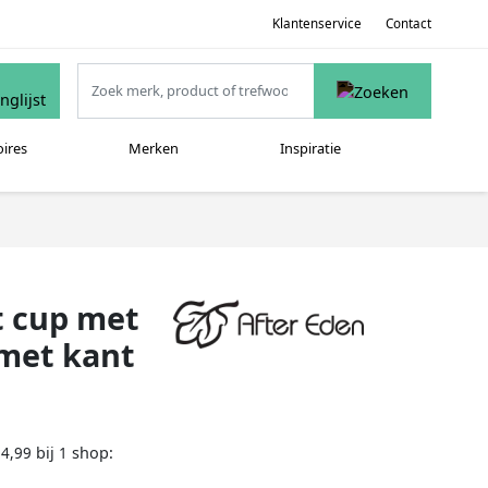
Klantenservice
Contact
oires
Merken
Inspiratie
et cup met
 met kant
bij
shop:
24,99
1