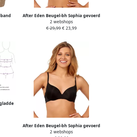
 band
After Eden Beugel-bh Sophia gevoerd
2 webshops
gel
met beugel verstelbare bandjes basic
€ 29,99
€ 23,99
t met
comfortabel
 gladde
 beugel
os
After Eden Beugel-bh Sophia gevoerd
2 webshops
met beugel verstelbare bandjes basic