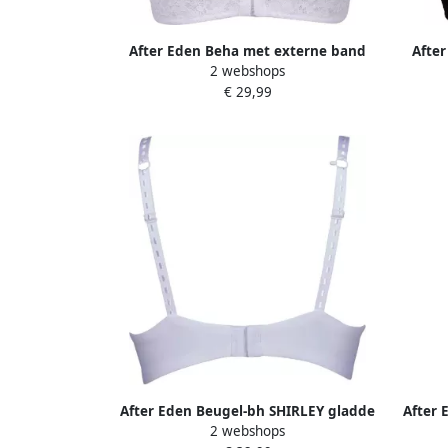
After Eden Beha met externe band
Afte
2 webshops
MOLLY halve cup met beugel
MO
€ 29,99
verstelbare bandjes met kant met
vers
strik
After Eden Beugel-bh SHIRLEY gladde
After 
2 webshops
cups verstelbare bandjes met beugel
cups v