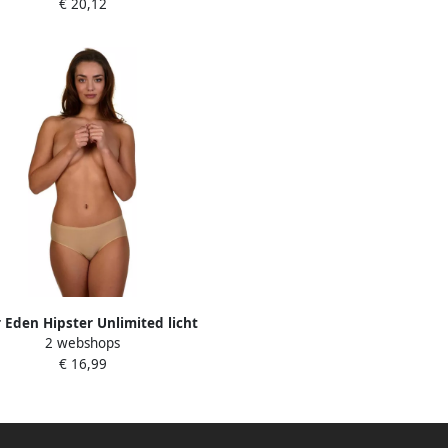
€ 20,12
asic comfortabel naadloos
r Eden Hipster Unlimited licht
2 webshops
sterend comfortabel elastisch
€ 16,99
strak basic zacht