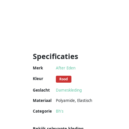
Specificaties
Merk
After Eden
Kleur
Rood
Geslacht
Dameskleding
Materiaal
Polyamide
,
Elastisch
Categorie
Bh's
Bekijk relevante kleding