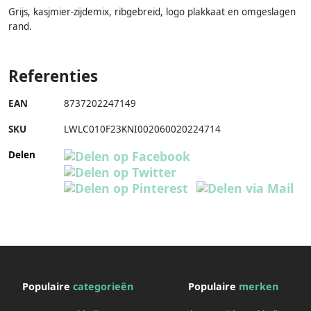
Grijs, kasjmier-zijdemix, ribgebreid, logo plakkaat en omgeslagen
rand.
Referenties
EAN
8737202247149
SKU
LWLC010F23KNI002060020224714
Delen
Populaire
categorieën
Populaire
merken