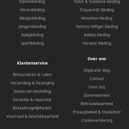
Dameskleding
Dolce & Gabbana kleding
Herenkleding
Dsquared2 kleding
Meisjeskleding
Moschino kleding
Jongenskleding
Tommy Hilfiger kleding
Babykleding
Adidas kleding
Sportkleding
Versace kleding
Over ons
Klantenservice
Inspiratie blog
Retourneren & ruilen
Contact
Verzending & bezorging
Over ons
Status van bestelling
Samenwerken
Garantie & reparatie
Betrouwbaarheid
Betaalmogelijkheden
Privacybeleid
&
Disclaimer
Voorraad & beschikbaarheid
Cookieverklaring