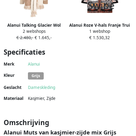
Alanui Talking Glacier Wol
Alanui Roze V-hals Franje Trui
2 webshops
1 webshop
Cardigan Beige Dames
Multicolor Dames
€ 2.480,-
€ 1.645,-
€ 1.530,32
Specificaties
Merk
Alanui
Kleur
Grijs
Geslacht
Dameskleding
Materiaal
Kasjmier
,
Zijde
Omschrijving
Alanui Muts van kasjmier-zijde mix Grijs