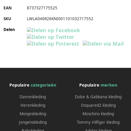
EAN
8737327175525
SKU
LWLA040R26KNI001101032717552
Delen
Populaire
categorieën
Populaire
merken
Dameskleding
Dolce & Gabbana kleding
Herenkleding
Dsquared2 kleding
Meisjeskleding
Moschino kleding
Jongenskleding
Tommy Hilfiger kleding
Babykleding
Adidas kleding