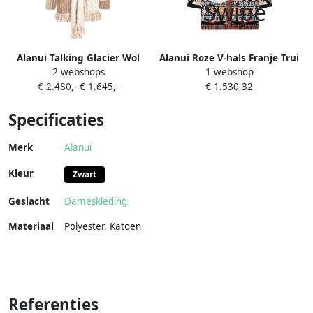
Alanui Talking Glacier Wol
Alanui Roze V-hals Franje Trui
2 webshops
1 webshop
Cardigan Beige Dames
Multicolor Dames
€ 2.480,-
€ 1.645,-
€ 1.530,32
Specificaties
Merk
Alanui
Kleur
Zwart
Geslacht
Dameskleding
Materiaal
Polyester
,
Katoen
Referenties