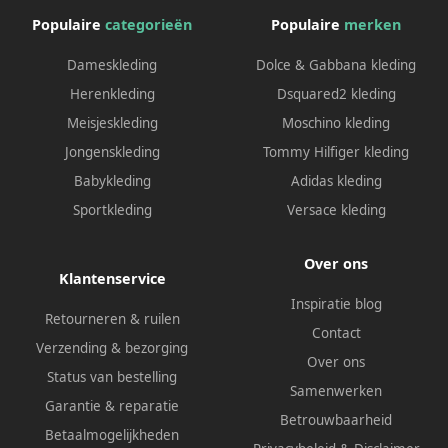
Populaire
categorieën
Populaire
merken
Dameskleding
Dolce & Gabbana kleding
Herenkleding
Dsquared2 kleding
Meisjeskleding
Moschino kleding
Jongenskleding
Tommy Hilfiger kleding
Babykleding
Adidas kleding
Sportkleding
Versace kleding
Over ons
Klantenservice
Inspiratie blog
Retourneren & ruilen
Contact
Verzending & bezorging
Over ons
Status van bestelling
Samenwerken
Garantie & reparatie
Betrouwbaarheid
Betaalmogelijkheden