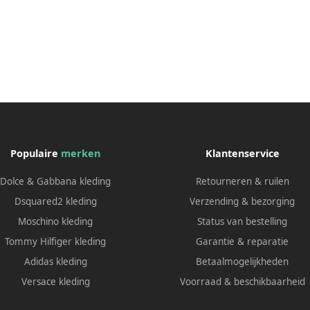
Populaire
merken
Klantenservice
Dolce & Gabbana kleding
Retourneren & ruilen
Dsquared2 kleding
Verzending & bezorging
Moschino kleding
Status van bestelling
Tommy Hilfiger kleding
Garantie & reparatie
Adidas kleding
Betaalmogelijkheden
Versace kleding
Voorraad & beschikbaarheid