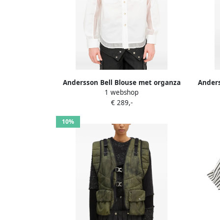
Andersson Bell Blouse met organza
Anders
1 webshop
vlak Wit
€ 289,-
10%