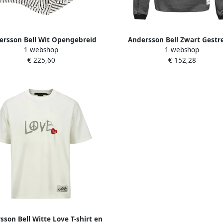
ersson Bell Wit Opengebreid
Andersson Bell Zwart Gestr
1 webshop
1 webshop
Bowling Shirt Black Heren
Katoenen T-shirt met Patches
€ 225,60
€ 152,28
Heren
sson Bell Witte Love T-shirt en