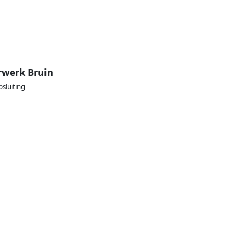
rwerk Bruin
luiting