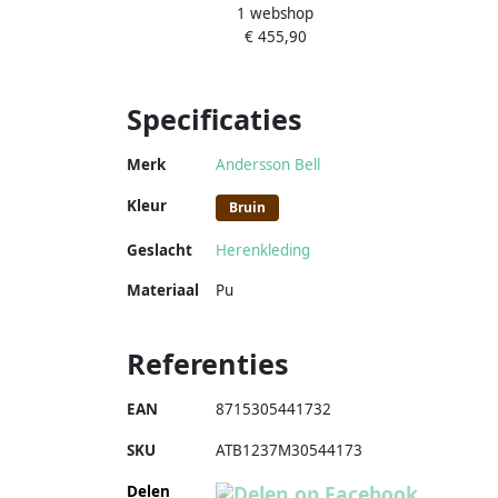
1 webshop
Jeans Stijlvolle Casual Uitstapjes Blue
€ 455,90
Heren
Specificaties
Merk
Andersson Bell
Kleur
Bruin
Geslacht
Herenkleding
Materiaal
Pu
Referenties
EAN
8715305441732
SKU
ATB1237M30544173
Delen