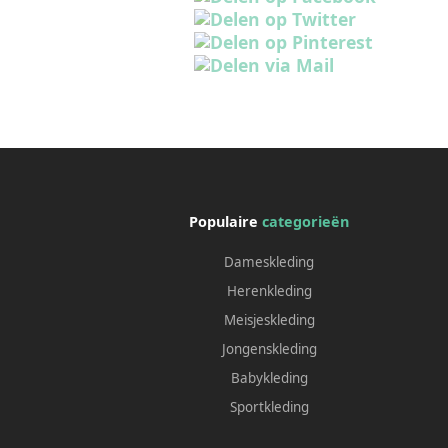
Populaire
categorieën
Dameskleding
Herenkleding
Meisjeskleding
Jongenskleding
Babykleding
Sportkleding