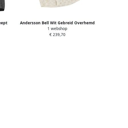
eept
Andersson Bell Wit Gebreid Overhemd
1 webshop
 Black
met Geruit Ontwerp White Heren
€ 239,70