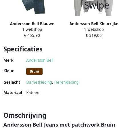
Andersson Bell Blauwe
Andersson Bell Kleurrijke
1 webshop
1 webshop
Patchwork Jeans Stijlvolle
Kettingdetails Korset Top
€ 455,90
€ 319,06
Casual Uitstapjes Blue Heren
Gray Dames
Specificaties
Merk
Andersson Bell
Kleur
Bruin
Geslacht
Dameskleding
,
Herenkleding
Materiaal
Katoen
Omschrijving
Andersson Bell Jeans met patchwork Bruin