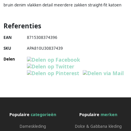
bruin denim vlakken detail meerdere zakken straight-fit katoen
Referenties
EAN
8715308374396
SKU
APA810U30837439
Delen
Populaire
categorieën
Populaire
merken
Dameskleding
Dolce & Gabbana kleding