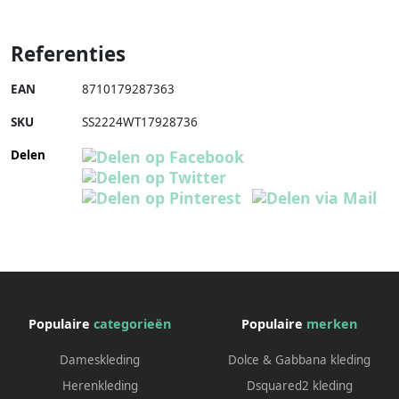
Referenties
EAN
8710179287363
SKU
SS2224WT17928736
Delen
Populaire
categorieën
Populaire
merken
Dameskleding
Dolce & Gabbana kleding
Herenkleding
Dsquared2 kleding