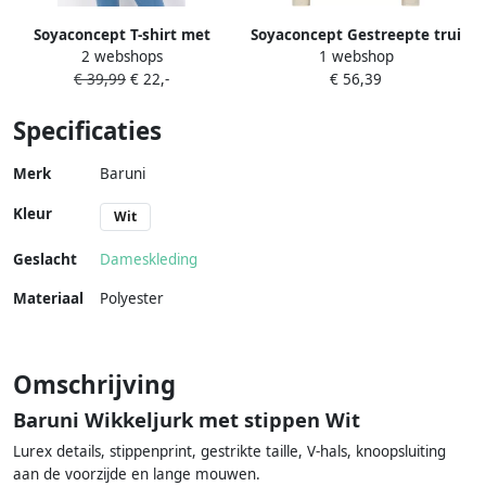
Soyaconcept T-shirt met
Soyaconcept Gestreepte trui
2 webshops
1 webshop
ronde hals model 'BARNI'
met ronde halslijn Beige
€ 39,99
€ 22,-
€ 56,39
Dames
Specificaties
Merk
Baruni
Kleur
Wit
Geslacht
Dameskleding
Materiaal
Polyester
Omschrijving
Baruni Wikkeljurk met stippen Wit
Lurex details, stippenprint, gestrikte taille, V-hals, knoopsluiting
aan de voorzijde en lange mouwen.