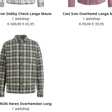
Iron Dobby Check Lange Mouw
Cast Iron Overhemd Lange
1 webshop
1 webshop
Overshirt Gray Heren
Overhemd Jersey Piqué Ma
€ 109,99
€ 65,95
€ 79,99
€ 39,95
IRON Heren Overhemden Long
1 webshop
e Shirt Dobby Yarn Dyed Check