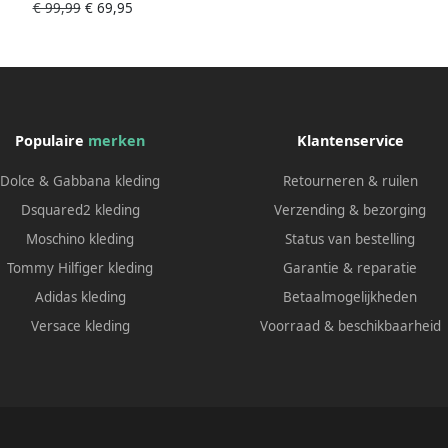
€ 99,99
€ 69,95
Bruin
Populaire
merken
Klantenservice
Dolce & Gabbana kleding
Retourneren & ruilen
Dsquared2 kleding
Verzending & bezorging
Moschino kleding
Status van bestelling
Tommy Hilfiger kleding
Garantie & reparatie
Adidas kleding
Betaalmogelijkheden
Versace kleding
Voorraad & beschikbaarheid