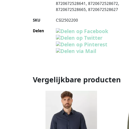
8720672528641
,
8720672528672
,
8720672528665
,
8720672528627
SKU
CSI2502200
Delen
Vergelijkbare producten