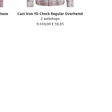
 Mouw
Cast Iron YD Check Regular Overhemd
2 webshops
uve
Lange Mouw Purple Heren
€ 119,99
€ 59,95