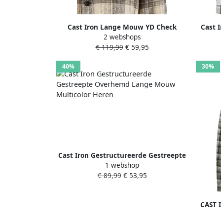
Cast Iron Lange Mouw YD Check
Cast 
2 webshops
Regular Overhemd Multicolor Heren
€ 119,99
€ 59,95
40%
30%
Cast Iron Gestructureerde Gestreepte
1 webshop
Overhemd Lange Mouw Multicolor
€ 89,99
€ 53,95
Heren
CAST 
Sleev