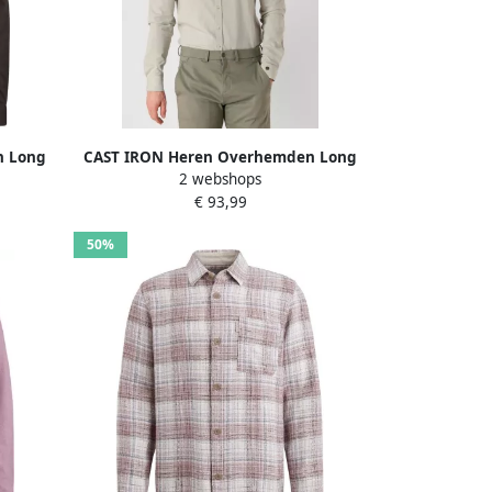
n Long
CAST IRON Heren Overhemden Long
2 webshops
e Bruin
Sleeve Shirt Tec Dobby Jersey Stripe
€ 93,99
Groen
50%