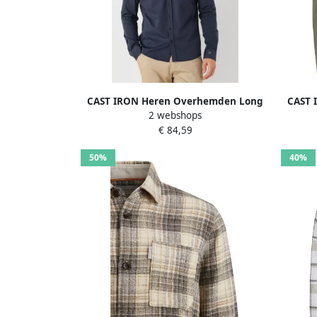
CAST IRON Heren Overhemden Long
CAST 
2 webshops
Sleeve Shirt Twill Jersey 2 Tone
Sleeve
€ 84,59
Donkerblauw
50%
40%