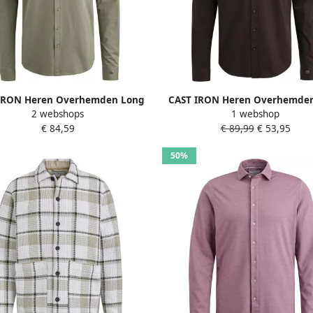
IRON Heren Overhemden Long
CAST IRON Heren Overhemde
2 webshops
1 webshop
 Shirt Twill Jersey 2 Tone Groen
Sleeve Shirt Twill Jersey 2 Ton
€ 84,59
€ 89,99
€ 53,95
50%