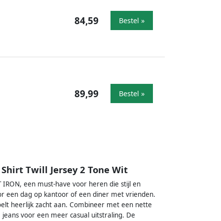
84,59
Bestel »
89,99
Bestel »
irt Twill Jersey 2 Tone Wit
RON, een must-have voor heren die stijl en
or een dag op kantoor of een diner met vrienden.
 voelt heerlijk zacht aan. Combineer met een nette
 jeans voor een meer casual uitstraling. De