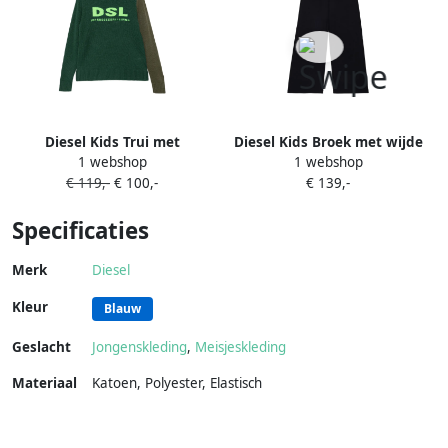
Diesel Kids Trui met
Diesel Kids Broek met wijde
1 webshop
1 webshop
colourblocking en logo
pijpen en geborduurd logo
€ 119,-
€ 100,-
€ 139,-
intarsia Groen
Zwart
Specificaties
Merk
Diesel
Kleur
Blauw
Geslacht
Jongenskleding
,
Meisjeskleding
Materiaal
Katoen
,
Polyester
,
Elastisch