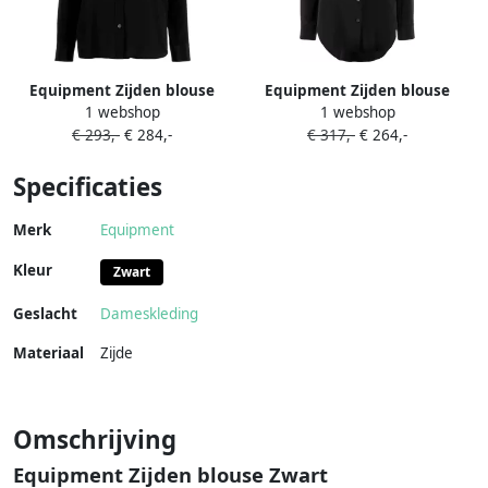
Equipment Zijden blouse
Equipment Zijden blouse
1 webshop
1 webshop
Zwart
Zwart
€ 293,-
€ 284,-
€ 317,-
€ 264,-
Specificaties
Merk
Equipment
Kleur
Zwart
Geslacht
Dameskleding
Materiaal
Zijde
Omschrijving
Equipment Zijden blouse Zwart