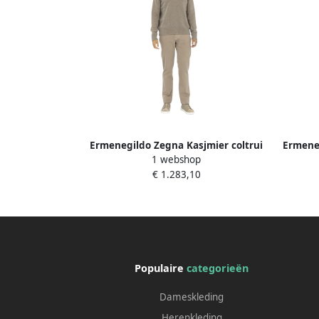
Ermenegildo Zegna Kasjmier coltrui
Ermeneg
1 webshop
met geribbelde details Brown Heren
€ 1.283,10
Populaire
categorieën
Dameskleding
Herenkleding