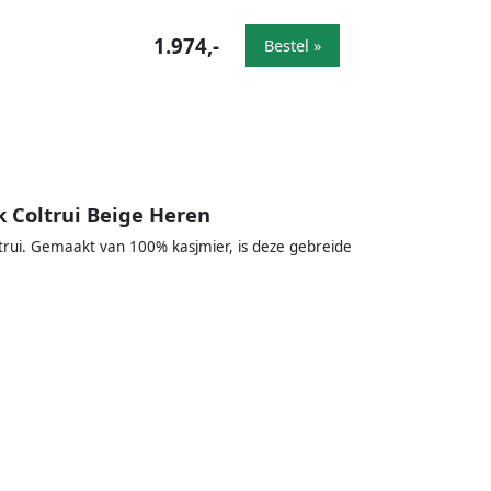
1.974,-
Bestel »
 Coltrui Beige Heren
ltrui. Gemaakt van 100% kasjmier, is deze gebreide