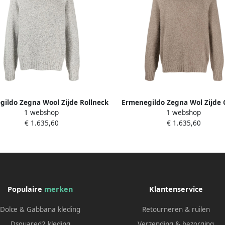
ildo Zegna Wool Zijde Rollneck
Ermenegildo Zegna Wol Zijde C
1 webshop
1 webshop
Coltrui Gray Heren
Beige Heren
€ 1.635,60
€ 1.635,60
Populaire
merken
Klantenservice
Dolce & Gabbana kleding
Retourneren & ruilen
Dsquared2 kleding
Verzending & bezorging