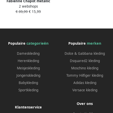
Fabienne Chapot metallic
2 webshops
leren riem Cut it Out Heart
€ 39,99
€ 15,99
roze
Populaire
categorieën
Populaire
merken
Dameskleding
Dolce & Gabbana kleding
Herenkleding
Dsquared2 kleding
Meisjeskleding
Moschino kleding
Jongenskleding
Tommy Hilfiger kleding
Babykleding
Adidas kleding
Sportkleding
Versace kleding
Over ons
Klantenservice