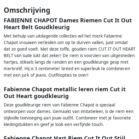
Omschrijving
FABIENNE CHAPOT Dames Riemen Cut It Out
Heart Belt Goudkleurig
Met behulp van uitdagende collecties wil het merk Fabienne
Chapot vrouwen verleiden om op te durven vallen, juist omdat
dat zo goed voelt. Met deze toffe, gouden riem CUT IT OUT HEART
BELT van sude lukt dat zeker! De riem is voorzien van uitgesneden
hartjes, stiksels langs de randen en een goudkleurige gesp met
merkrelif. Hij is 3 centimeter breed en superleuk te combineren
met een jurk of jeans. Outfitopties te over!
Fabienne Chapot metallic leren riem Cut it
Out Heart goudkleurig
Deze goudkleurige riem van Fabienne Chapot is speciaal
ontworpen voor dames. Gemaakt van imitatieleer, is de riem een
stijlvolle toevoeging aan jouw outfit. Combineer met je favoriete
kledingstukken en geef je look een verfijnde touch.
Fabienne Chapot Hart Riem Cut It Out Stijl