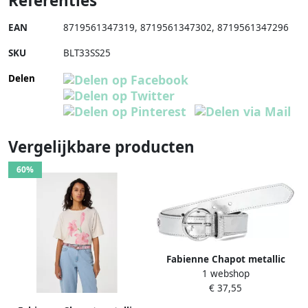
Referenties
EAN
8719561347319
,
8719561347302
,
8719561347296
SKU
BLT33SS25
Delen
Vergelijkbare producten
60%
Fabienne Chapot metallic
1 webshop
riem Hammered Star
€ 37,55
zilverkleurig