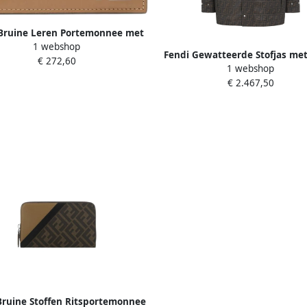
Bruine Leren Portemonnee met
1 webshop
F Stofdetails Brown Heren
Fendi Gewatteerde Stofjas me
€ 272,60
1 webshop
Kraag Brown Heren
€ 2.467,50
Bruine Stoffen Ritsportemonnee