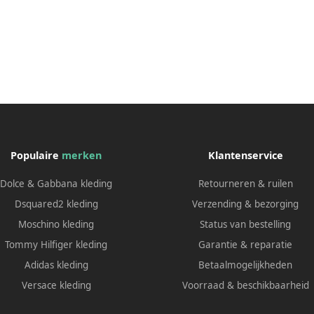
Populaire
merken
Klantenservice
Dolce & Gabbana kleding
Retourneren & ruilen
Dsquared2 kleding
Verzending & bezorging
Moschino kleding
Status van bestelling
Tommy Hilfiger kleding
Garantie & reparatie
Adidas kleding
Betaalmogelijkheden
Versace kleding
Voorraad & beschikbaarheid