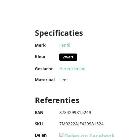
Specificaties
Merk
Fendi
Kleur
Zwart
Geslacht
Herenkleding
Materiaal
Leer
Referenties
EAN
8784299815249
SKU
7M0222AJF429981524
Delen