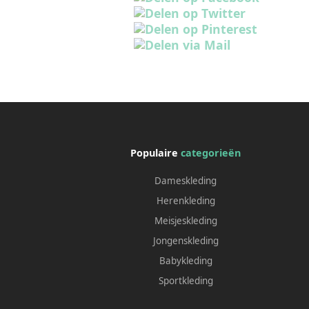
Populaire
categorieën
Dameskleding
Herenkleding
Meisjeskleding
Jongenskleding
Babykleding
Sportkleding