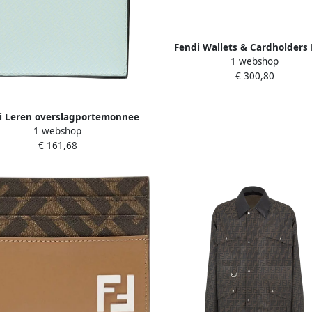
Fendi Wallets & Cardholders 
1 webshop
Heren
€ 300,80
i Leren overslagportemonnee
1 webshop
Blue Heren
€ 161,68