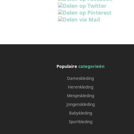
Populaire
categorieën
Dameskleding
Herenkleding
Meisjeskleding
Jongenskleding
Babykleding
Sportkleding