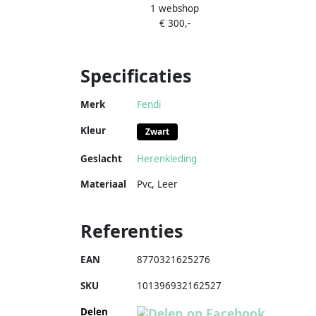
1 webshop
€ 300,-
Specificaties
Merk
Fendi
Kleur
Zwart
Geslacht
Herenkleding
Materiaal
Pvc
,
Leer
Referenties
EAN
8770321625276
SKU
101396932162527
Delen