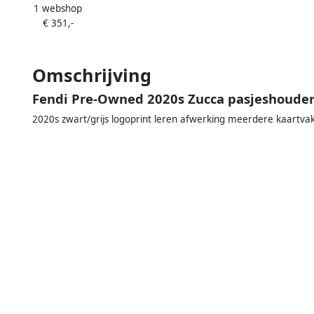
1 webshop
patroon Zwart
€ 351,-
Omschrijving
Fendi Pre-Owned 2020s Zucca pasjeshouder
2020s zwart/grijs logoprint leren afwerking meerdere kaartva