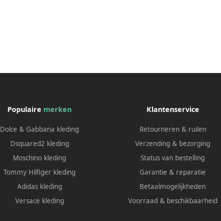
Populaire
merken
Klantenservice
Dolce & Gabbana kleding
Retourneren & ruilen
Dsquared2 kleding
Verzending & bezorging
Moschino kleding
Status van bestelling
Tommy Hilfiger kleding
Garantie & reparatie
Adidas kleding
Betaalmogelijkheden
Versace kleding
Voorraad & beschikbaarheid