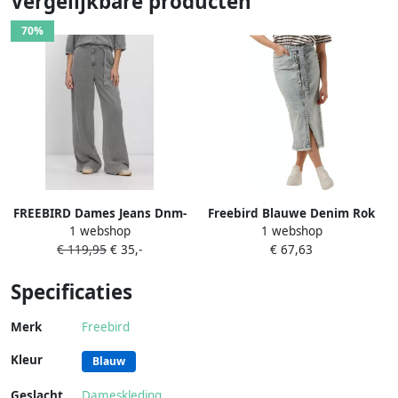
Vergelijkbare producten
70%
FREEBIRD Dames Jeans Dnm-
Freebird Blauwe Denim Rok
1 webshop
1 webshop
tencell-black-26-1 Grijs
Sidney Blue Dames
€ 119,95
€ 35,-
€ 67,63
Specificaties
Merk
Freebird
Kleur
Blauw
Geslacht
Dameskleding