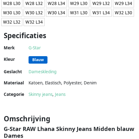
W28 L30
W28 L32
W28 L34
W29 L30
W29 L32
W29 L34
W30 L30
W30 L32
W30 L34
W31 L30
W31 L34
W32 L30
W32 L32
W32 L34
Specificaties
Merk
G-Star
Kleur
Blauw
Geslacht
Dameskleding
Materiaal
Katoen
,
Elastisch
,
Polyester
,
Denim
Categorie
Skinny jeans
,
Jeans
Omschrijving
G-Star RAW Lhana Skinny Jeans Midden blauw
Dames