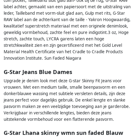
coin pocket, Tailleband sluit glad aan- ook bij de rug, G-Star RAW
label achter, gemaakt van een papiersoort met de uitstraling van
leder, Tailleband met vorm-sluit glad aan, Gulp met rits, G-Star
RAW label aan de achterkant van de taille - Yakron Hoogwaardig,
kwalitatief superstretch materiaal met een originele denimlook,
geweldig vormbehoud, zachte feel en pure indigotint.3 oz, Hoge
stretch, zachte touch, LYCRA garens laten een hoge
stretchkwaliteit zien en zijn gecertificeerd met het Gold Level
Material Health Certificate van het Cradle to Cradle Products
Innovation Institute. Sun Faded Niagara
G-Star Jeans Blue Dames
Upgrade je denim look met deze G-star Skinny Fit Jeans voor
vrouwen. Met een medium taille, smalle beenpasvorm en een
donkerblauwe wassing met subtiele versleten details, zijn deze
jeans perfect voor dagelijks gebruik. De enkel lengte en slanke
pasvorm maken ze een veelzijdige toevoeging aan je garderobe.
Verkrijgbaar in verschillende lengtes, bieden deze jeans
uitstekende vormbehoud voor een flatterende pasvorm.
G-Star Lhana skinny wmn sun faded Blauw