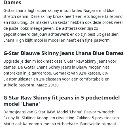
Dames
G-star Lhana high super skinny in sun faded Niagara mid blue
stretch denim. Deze skinny broek heeft een iets hogere tailleband
en ritssluiting. De makers van G-star hebben ook deze broek weer
de juiste looks meegegeven. De achterzakken zijn zo
gepositioneerd dat jouw achterwerk er op zijn best uit gaat zien!
Lhana High blijft mooi in model en heeft een fijne pasvorm
G-Star Blauwe Skinny Jeans Lhana Blue Dames
Upgrade je denim look met deze G-Star Raw Skinny Jeans voor
dames. De G-Star Lhana Skinny Jeans in Blauw mogen niet
ontbreken in je garderobe. Gemaakt van 92% katoen, 6%
Elastomultiester en 2% elastaan voor een comfortabele en
stijlvolle pasvorm. Maat: 29/30
G-Star Raw Skinny fit jeans in 5-pocketmodel
model 'Lhana'
Damesjeans van G-Star RAW. Model 'Lhana'. Pasvorm/model:
Skinny fit. Sluiting: Knoop- en ritssluiting. Zakken: 5-pocketdesign.
Materiaal: Katoenmix met stretchgehalte. Bandwijdte bij maat