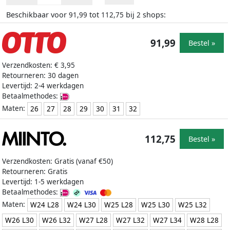
Beschikbaar voor
tot
bij
shops:
91,99
112,75
2
91,99
Bestel »
Verzendkosten: € 3,95
Retourneren: 30 dagen
Levertijd: 2-4 werkdagen
Betaalmethodes:
Maten:
26
27
28
29
30
31
32
112,75
Bestel »
Verzendkosten: Gratis (vanaf €50)
Retourneren: Gratis
Levertijd: 1-5 werkdagen
Betaalmethodes:
Maten:
W24 L28
W24 L30
W25 L28
W25 L30
W25 L32
W26 L30
W26 L32
W27 L28
W27 L32
W27 L34
W28 L28