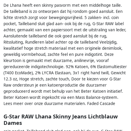
De Lhana heeft een skinny pasvorm met een middelhoge taille.
De tailleband is zo ontworpen dat hij rondom goed aansluit. Een
lichte stretch zorgt voor bewegingsvrijheid. 5 zakken- incl. coin
pocket, Tailleband sluit glad aan- ook bij de rug, G-Star RAW label
achter, gemaakt van een papiersoort met de uitstraling van leder,
Aansluitende tailleband die ook goed aansluit bij de rug,
Ritssluiting, Rundleren label achter op de tailleband Veelzijdig,
kwalitatief hoge stretch materiaal met een originele denimlook,
geweldig vormbehoud, zachte feel en pure indigotint. Deze
kleurtoon is gemaakt met duurzame, anilinevrije, vooraf
gereduceerde indigotechnologie. 92% Katoen, 6% Elastomultiester
(T400 EcoMade), 2% LYCRA Elastaan, 3x1 right hand twill, Gewicht
12.3 oz, Hoge stretch, zachte touch, Door te kiezen voor G-Star
Raw ondersteun je een katoenproductie die duurzamer
geproduceerd wordt met behulp van het Beter Katoen initiatief.
Beter Katoen wordt ingekocht via een Mass Balance-systeem.
Lees meer over onze duurzame materialen. Faded Cascade
G-Star RAW Lhana Skinny Jeans Lichtblauw
Dames