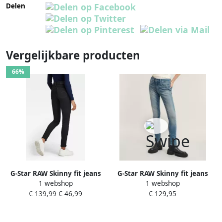
Delen
Vergelijkbare producten
66%
G-Star RAW Skinny fit jeans
G-Star RAW Skinny fit jeans
1 webshop
1 webshop
Lhana met wellnessfactor
Lhana Skinny Jeans met
€ 139,99
€ 46,99
€ 129,95
door het stretchaandeel
wellnessfactor door het
stretchaandeel