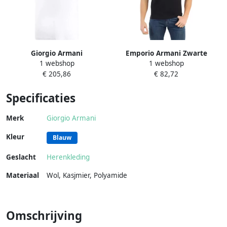
Giorgio Armani
Emporio Armani Zwarte
1 webshop
1 webshop
Minimalistisch Zwart Logo T-
Lyocell Logo T-Shirt Korte
€ 205,86
€ 82,72
shirt White Heren
Mouw Black Heren
Specificaties
Merk
Giorgio Armani
Kleur
Blauw
Geslacht
Herenkleding
Materiaal
Wol
,
Kasjmier
,
Polyamide
Omschrijving