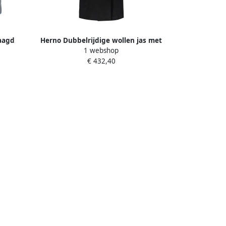
aagd
Herno Dubbelrijdige wollen jas met
1 webshop
versierde knopen Black Dames
€ 432,40