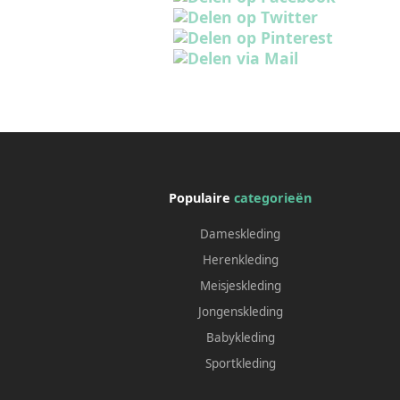
Populaire
categorieën
Dameskleding
Herenkleding
Meisjeskleding
Jongenskleding
Babykleding
Sportkleding