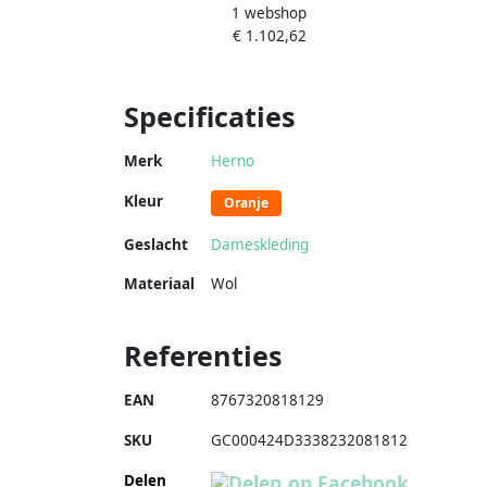
1 webshop
Enkellengte Black Dames
Hoge
€ 1.102,62
Specificaties
Merk
Herno
Kleur
Oranje
Geslacht
Dameskleding
Materiaal
Wol
Referenties
EAN
8767320818129
SKU
GC000424D3338232081812
Delen