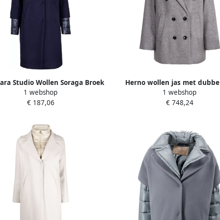
ra Studio Wollen Soraga Broek
Herno wollen jas met dubbel
1 webshop
1 webshop
oor Vrouwen Brown Dames
knopen en reverskraag Gray
€ 187,06
€ 748,24