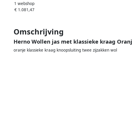
1 webshop
 Kraag en Drukknoopsluiting
€ 1.081,47
Black Dames
Omschrijving
Herno Wollen jas met klassieke kraag Oran
oranje klassieke kraag knoopsluiting twee zijzakken wol