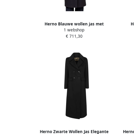
Herno Blauwe wollen jas met
H
1 webshop
verwijderbare puffer Blue Dames
Af
€ 711,30
Herno Zwarte Wollen Jas Elegante
Herno