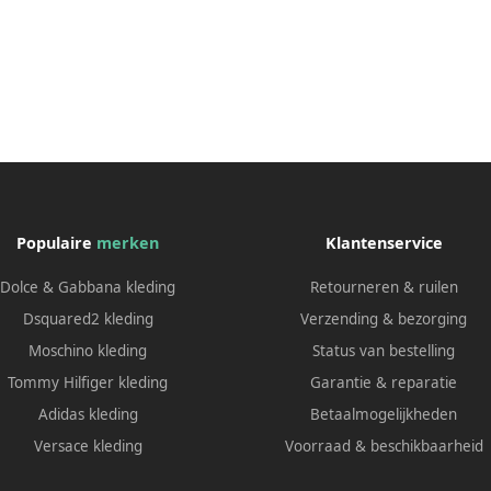
Populaire
merken
Klantenservice
Dolce & Gabbana kleding
Retourneren & ruilen
Dsquared2 kleding
Verzending & bezorging
Moschino kleding
Status van bestelling
Tommy Hilfiger kleding
Garantie & reparatie
Adidas kleding
Betaalmogelijkheden
Versace kleding
Voorraad & beschikbaarheid