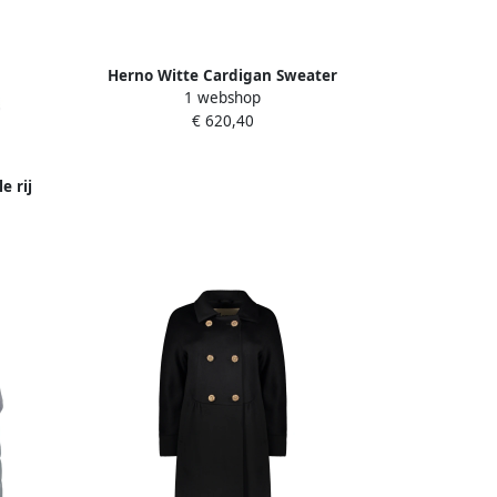
Herno Witte Cardigan Sweater
1 webshop
Elegante Stijl Beige Dames
€ 620,40
e rij
 Dames