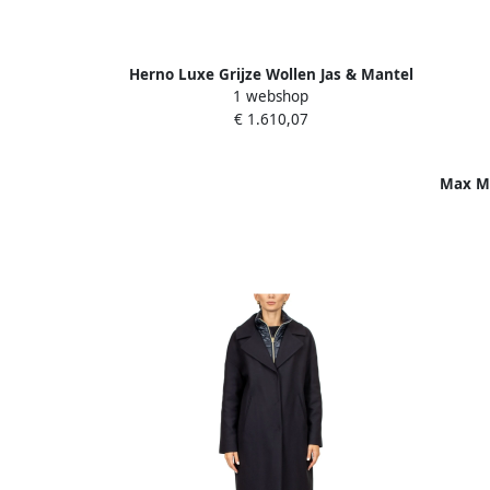
Herno Luxe Grijze Wollen Jas & Mantel
1 webshop
Gray Dames
€ 1.610,07
Max Ma
v