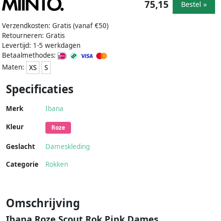
75,15
Bestel »
Verzendkosten: Gratis (vanaf €50)
Retourneren: Gratis
Levertijd: 1-5 werkdagen
Betaalmethodes:
Maten:
XS
S
Specificaties
Merk
Ibana
Kleur
Roze
Geslacht
Dameskleding
Categorie
Rokken
Omschrijving
Ibana Roze Scout Rok Pink Dames