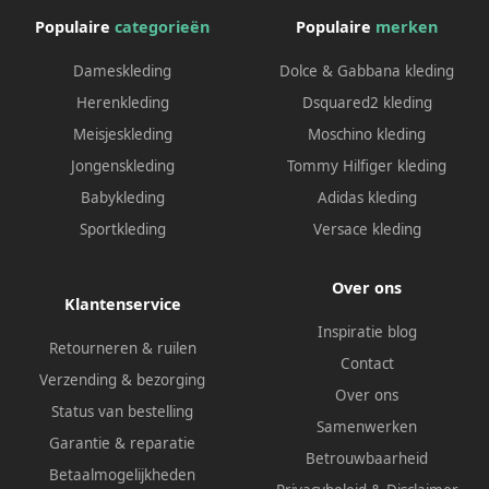
Populaire
categorieën
Populaire
merken
Dameskleding
Dolce & Gabbana kleding
Herenkleding
Dsquared2 kleding
Meisjeskleding
Moschino kleding
Jongenskleding
Tommy Hilfiger kleding
Babykleding
Adidas kleding
Sportkleding
Versace kleding
Over ons
Klantenservice
Inspiratie blog
Retourneren & ruilen
Contact
Verzending & bezorging
Over ons
Status van bestelling
Samenwerken
Garantie & reparatie
Betrouwbaarheid
Betaalmogelijkheden