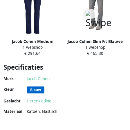
Jacob Cohën Medium
Jacob Cohën Slim Fit Blauwe
1 webshop
1 webshop
gewassen denim jeans met
Gewassen Jeans Nick Blue
€ 291,64
€ 465,30
geborduurde zak en
Heren
contrasterende tailleband
Specificaties
Blauw Heren
Merk
Jacob Cohen
Kleur
Blauw
Geslacht
Herenkleding
Materiaal
Katoen
,
Elastisch