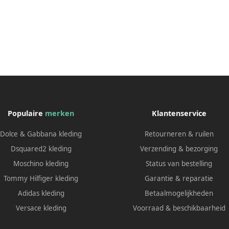
Populaire
merken
Klantenservice
Dolce & Gabbana kleding
Retourneren & ruilen
Dsquared2 kleding
Verzending & bezorging
Moschino kleding
Status van bestelling
Tommy Hilfiger kleding
Garantie & reparatie
Adidas kleding
Betaalmogelijkheden
Versace kleding
Voorraad & beschikbaarheid