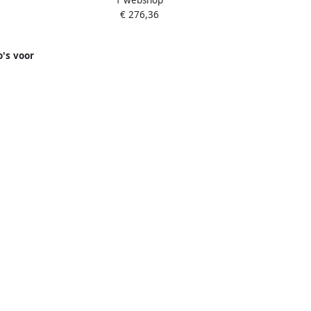
1 webshop
Ronde Hals White Dames
€ 276,36
o's voor
es