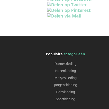
Populaire
categorieën
Dameskleding
Herenkleding
Meisjeskleding
Jongenskleding
Babykleding
Sportkleding