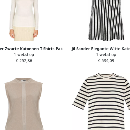
der Zwarte Katoenen T-Shirts Pak
Jil Sander Elegante Witte Ka
1 webshop
1 webshop
oor Vrouwen Black Dames
Vest Multicolor Dames
€ 252,86
€ 534,09