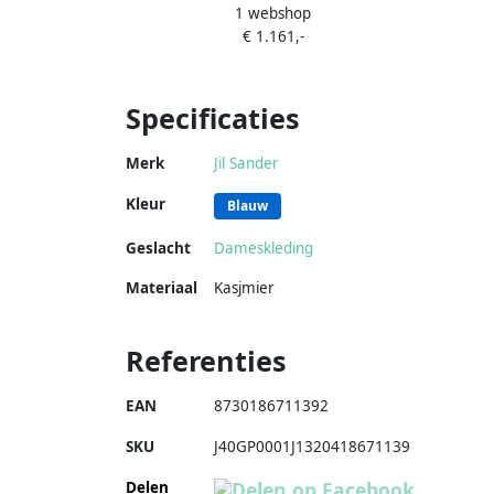
1 webshop
€ 1.161,-
Specificaties
Merk
Jil Sander
Kleur
Blauw
Geslacht
Dameskleding
Materiaal
Kasjmier
Referenties
EAN
8730186711392
SKU
J40GP0001J1320418671139
Delen