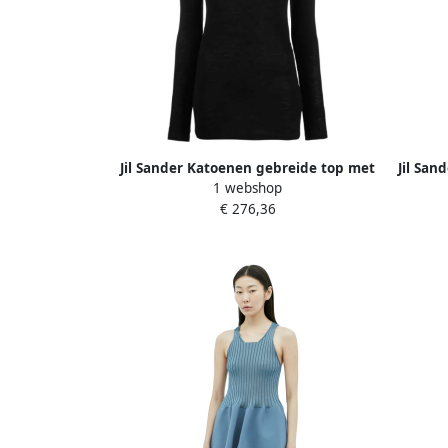
Jil Sander Katoenen gebreide top met
Jil San
1 webshop
lange mouwen en ritssluiting Black
v
€ 276,36
Dames