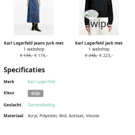
Karl Lagerfeld Jeans Jurk met
Karl Lagerfeld Jack met
1 webshop
1 webshop
gestrikt bandje en split
logoprint Zwart
€ 194,-
€ 174,-
€ 248,-
€ 223,-
Blauw
Specificaties
Merk
Karl Lagerfeld
Kleur
Grijs
Geslacht
Dameskleding
Materiaal
Acryl
,
Polyester
,
Wol
,
Acetaat
,
Viscose