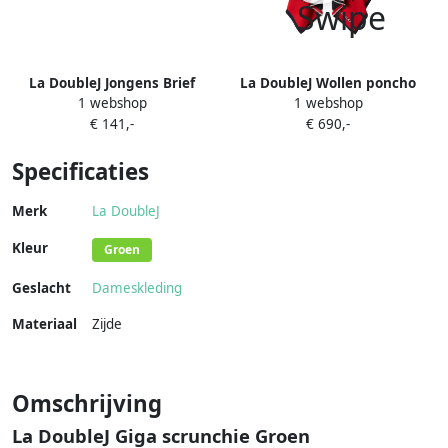
La DoubleJ Jongens Brief
La DoubleJ Wollen poncho
1 webshop
1 webshop
Multicolor Dames
met bloemenprint Rood
€ 141,-
€ 690,-
Specificaties
Merk
La DoubleJ
Kleur
Groen
Geslacht
Dameskleding
Materiaal
Zijde
Omschrijving
La DoubleJ Giga scrunchie Groen