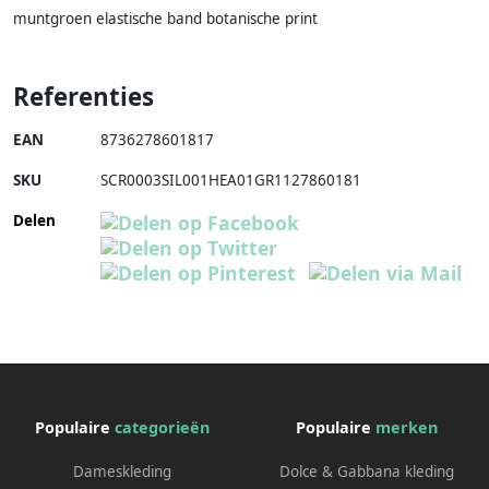
muntgroen elastische band botanische print
Referenties
EAN
8736278601817
SKU
SCR0003SIL001HEA01GR1127860181
Delen
Populaire
categorieën
Populaire
merken
Dameskleding
Dolce & Gabbana kleding