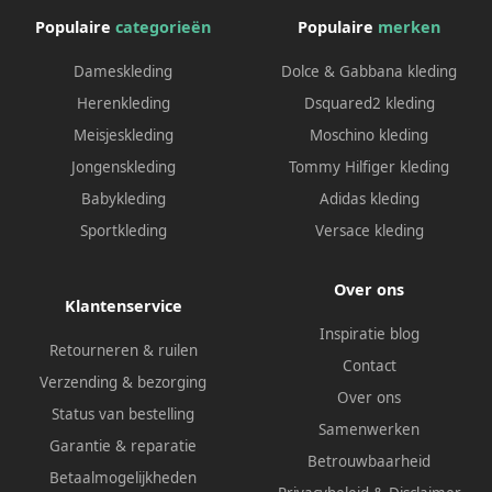
Populaire
categorieën
Populaire
merken
Dameskleding
Dolce & Gabbana kleding
Herenkleding
Dsquared2 kleding
Meisjeskleding
Moschino kleding
Jongenskleding
Tommy Hilfiger kleding
Babykleding
Adidas kleding
Sportkleding
Versace kleding
Over ons
Klantenservice
Inspiratie blog
Retourneren & ruilen
Contact
Verzending & bezorging
Over ons
Status van bestelling
Samenwerken
Garantie & reparatie
Betrouwbaarheid
Betaalmogelijkheden