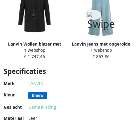
Lanvin Wollen blazer met
Lanvin Jeans met opgerolde
1 webshop
1 webshop
leren strikken Black Dames
pijpen in een rechte snit
€ 1.747,46
€ 863,86
Blue Dames
Specificaties
Merk
LANVIN
Kleur
Blauw
Geslacht
Dameskleding
Materiaal
Leer