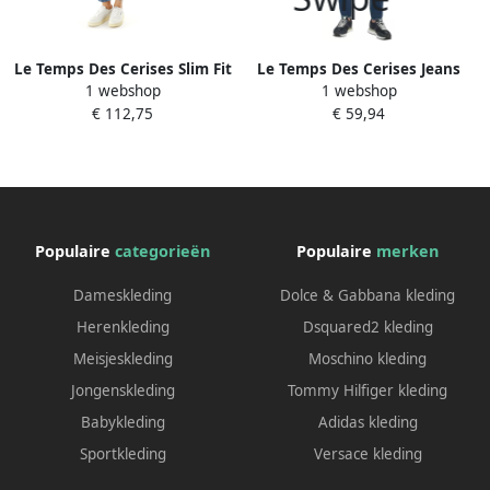
Le Temps Des Cerises Slim Fit
Le Temps Des Cerises Jeans
1 webshop
1 webshop
Mid Waist Jeans met
Jogg 700 11 N°2 Blauw Heren
€ 112,75
€ 59,94
Moustache Effect Blue Heren
Populaire
categorieën
Populaire
merken
Dameskleding
Dolce & Gabbana kleding
Herenkleding
Dsquared2 kleding
Meisjeskleding
Moschino kleding
Jongenskleding
Tommy Hilfiger kleding
Babykleding
Adidas kleding
Sportkleding
Versace kleding