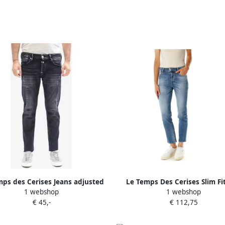
mps des Cerises Jeans adjusted
Le Temps Des Cerises Slim Fi
1 webshop
1 webshop
600 17 lengte 34
Waist Jeans met Moustache Effe
€ 45,-
€ 112,75
Heren