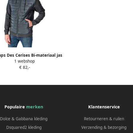
ps Des Cerises Bi-materiaal jas
1 webshop
Thol Blauw Heren
€ 82,-
Populaire
merken
Klantenservice
Dolce & Gabbana kleding
Retourneren & ruilen
Dsquared2 kleding
Verzending & bezorging