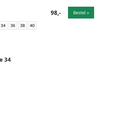
98,-
Bestel »
34
36
38
40
e 34