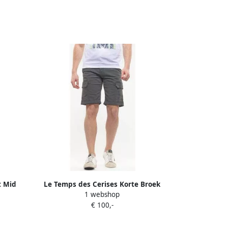
t Mid
Le Temps des Cerises Korte Broek
1 webshop
ct Blue
Bermuda short van jeans DAMON
€ 100,-