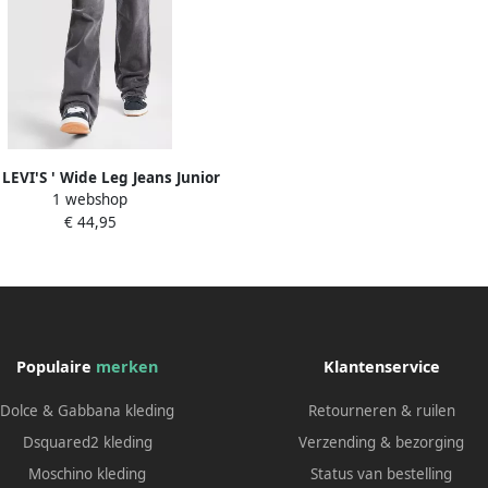
 LEVI'S ' Wide Leg Jeans Junior
1 webshop
Zwart
€ 44,95
Populaire
merken
Klantenservice
Dolce & Gabbana kleding
Retourneren & ruilen
Dsquared2 kleding
Verzending & bezorging
Moschino kleding
Status van bestelling