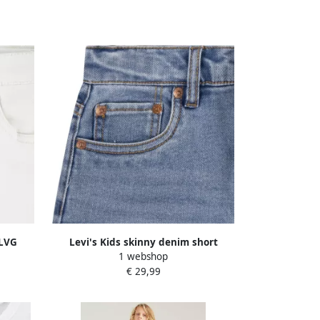
 LVG
Levi's Kids skinny denim short
1 webshop
medium blue denim
€ 29,99