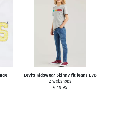
ange
Levi's Kidswear Skinny fit jeans LVB
2 webshops
 LEVI'S
510 SKINNY FIT EVERYDAY Kids boy
€ 49,95
ls voor