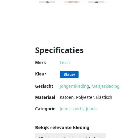
Specificaties
Merk
Levi's
Kleur
Blauw
Geslacht
Jongenskleding
,
Meisjeskleding
Materiaal
Katoen
,
Polyester
,
Elastisch
Categorie
Jeans shorts
,
Jeans
Bekijk relevante kleding