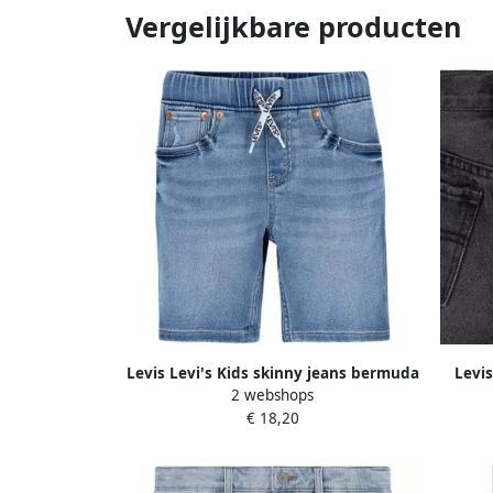
Vergelijkbare producten
Levis Levi's Kids skinny jeans bermuda
Levi
2 webshops
Dobby salt lake Denim short Blauw
yonde
€ 18,20
Jongens Stretchdenim 116