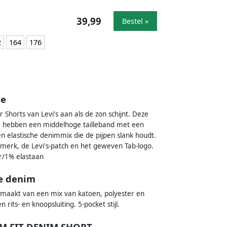
39,99
Bestel »
2
164
176
ue
er Shorts van Levi's aan als de zon schijnt. Deze
ie, hebben een middelhoge tailleband met een
een elastische denimmix die de pijpen slank houdt.
erk, de Levi's-patch en het geweven Tab-logo.
r/1% elastaan
ue denim
Gemaakt van een mix van katoen, polyester en
its- en knoopsluiting. 5-pocket stijl.
LIM FIT DENIM SHORT