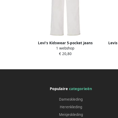
Levi's Kidswear 5-pocket jeans
Levis
1 webshop
STRETCH TWILL WIDE LEG voor meisjes
€ 20,80
met wijde pijpen
Populaire
categorieën
Dameskleding
Herenkleding
Meisjeskleding