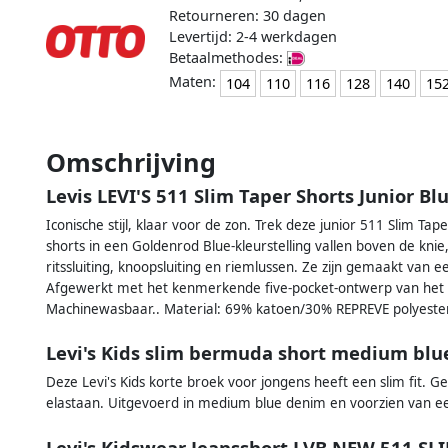
Retourneren: 30 dagen
Levertijd: 2-4 werkdagen
Betaalmethodes:
Maten:
104
110
116
128
140
15
Omschrijving
Levis LEVI'S 511 Slim Taper Shorts Junior Bl
Iconische stijl, klaar voor de zon. Trek deze junior 511 Slim Tap
shorts in een Goldenrod Blue-kleurstelling vallen boven de kn
ritssluiting, knoopsluiting en riemlussen. Ze zijn gemaakt van 
Afgewerkt met het kenmerkende five-pocket-ontwerp van het m
Machinewasbaar.. Material: 69% katoen/30% REPREVE polyeste
Levi's Kids slim bermuda short medium bl
Deze Levi's Kids korte broek voor jongens heeft een slim fit. 
elastaan. Uitgevoerd in medium blue denim en voorzien van een r
Levi's Kidswear Jeansshort LVB NEW 511 S