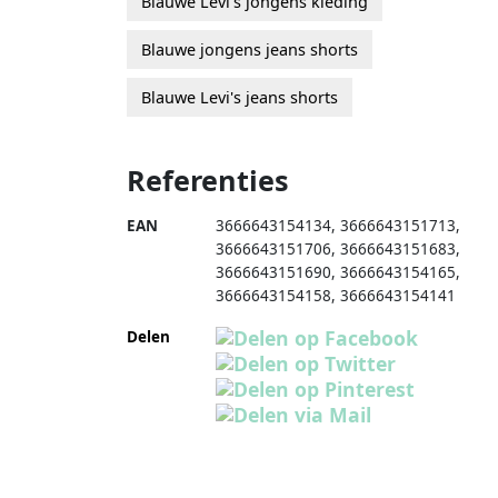
Blauwe Levi's jongens kleding
Blauwe jongens jeans shorts
Blauwe Levi's jeans shorts
Referenties
EAN
3666643154134
,
3666643151713
,
3666643151706
,
3666643151683
,
3666643151690
,
3666643154165
,
3666643154158
,
3666643154141
Delen