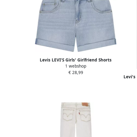
Levis LEVI'S Girls' Girlfriend Shorts
1 webshop
Junior Blue
€ 28,99
Levi's
HIGH