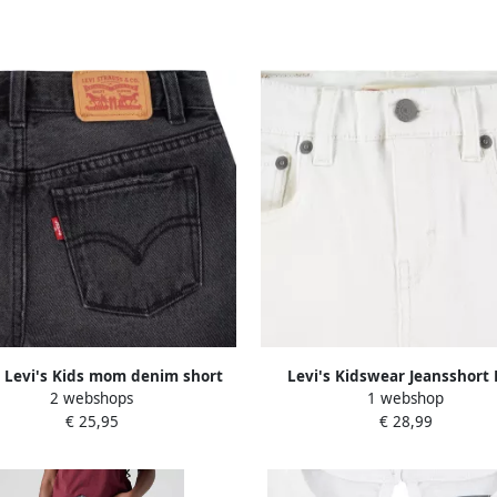
s Levi's Kids mom denim short
Levi's Kidswear Jeansshort
2 webshops
1 webshop
r w o destruction Korte broek
GIRLFRIEND SHORTS
€ 25,95
€ 28,99
Grijs Effen 116