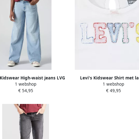
 Kidswear High-waist jeans LVG
Levi's Kidswear Shirt met l
1 webshop
1 webshop
 RISE BAGGY met een zachte
mouwen en broek LVG CROCHET
€ 54,95
€ 49,95
touch
TOP JEANS met bloemborduurse
meisjes (set 2-delig)