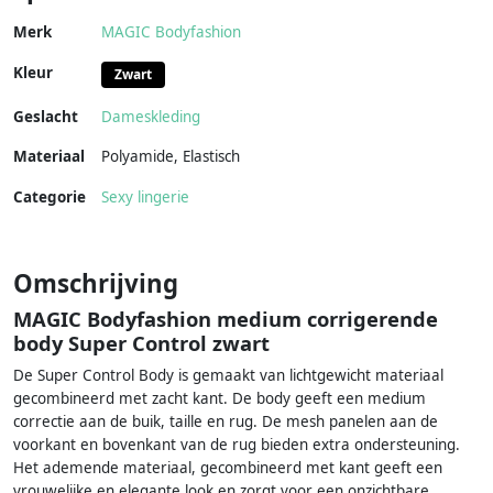
Merk
MAGIC Bodyfashion
Kleur
Zwart
Geslacht
Dameskleding
Materiaal
Polyamide
,
Elastisch
Categorie
Sexy lingerie
Omschrijving
MAGIC Bodyfashion medium corrigerende
body Super Control zwart
De Super Control Body is gemaakt van lichtgewicht materiaal
gecombineerd met zacht kant. De body geeft een medium
correctie aan de buik, taille en rug. De mesh panelen aan de
voorkant en bovenkant van de rug bieden extra ondersteuning.
Het ademende materiaal, gecombineerd met kant geeft een
vrouwelijke en elegante look en zorgt voor een onzichtbare