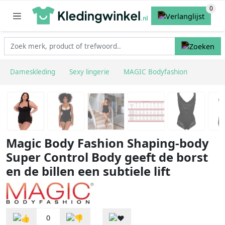
Dameskleding
Sexy lingerie
MAGIC Bodyfashion
Magic Body Fashion Shaping-body
Super Control Body geeft de borst
en de billen een subtiele lift
0