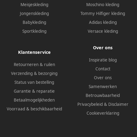
Meisjeskleding
Moschino kleding
Jongenskleding
Tommy Hilfiger kleding
Babykleding
Adidas kleding
Sportkleding
Versace kleding
Over ons
Klantenservice
Inspiratie blog
Retourneren & ruilen
Contact
Verzending & bezorging
Over ons
Status van bestelling
Samenwerken
Garantie & reparatie
Betrouwbaarheid
Betaalmogelijkheden
Privacybeleid
&
Disclaimer
Voorraad & beschikbaarheid
Cookieverklaring