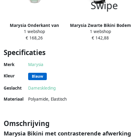
Marysia Onderkant van
Marysia Zwarte Bikini Bodem
1 webshop
1 webshop
Porto badpak Green Dames
Sole Black Dames
€ 168,26
€ 142,88
Specificaties
Merk
Marysia
Kleur
Blauw
Geslacht
Dameskleding
Materiaal
Polyamide
,
Elastisch
Omschrijving
Marysia Bikini met contrasterende afwerking