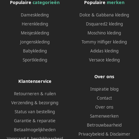
Populaire
categorieën
Populaire
merken
Dameskleding
Dolce & Gabbana kleding
Herenkleding
Dsquared2 kleding
Meisjeskleding
Moschino kleding
Jongenskleding
Tommy Hilfiger kleding
Babykleding
Adidas kleding
Sportkleding
Versace kleding
Over ons
Klantenservice
Inspiratie blog
Retourneren & ruilen
Contact
Verzending & bezorging
Over ons
Status van bestelling
Samenwerken
Garantie & reparatie
Betrouwbaarheid
Betaalmogelijkheden
Privacybeleid
&
Disclaimer
Voorraad & beschikbaarheid