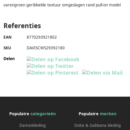
varengroen geribbelde textuur omgeslagen rand pull-on model
Referenties
EAN
8770293921802
SKU
DAVISCWS29392180
Delen
Populaire
categorieën
Populaire
merken
Dameskleding
Dolce & Gabbana kleding