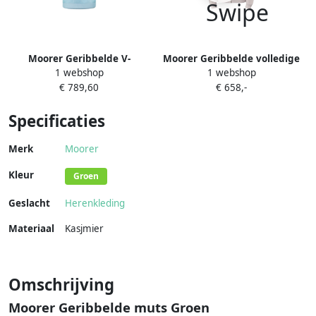
Moorer Geribbelde V-
Moorer Geribbelde volledige
1 webshop
1 webshop
halsvest met gestructureerd
ritssluiting vest Beige Heren
€ 789,60
€ 658,-
ontwerp Blue Heren
Specificaties
Merk
Moorer
Kleur
Groen
Geslacht
Herenkleding
Materiaal
Kasjmier
Omschrijving
Moorer Geribbelde muts Groen