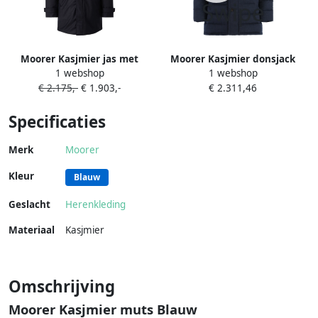
Moorer Kasjmier jas met
Moorer Kasjmier donsjack
1 webshop
1 webshop
hoge kraag Blauw
met ganzendons Blue Heren
€ 2.175,-
€ 1.903,-
€ 2.311,46
Specificaties
Merk
Moorer
Kleur
Blauw
Geslacht
Herenkleding
Materiaal
Kasjmier
Omschrijving
Moorer Kasjmier muts Blauw