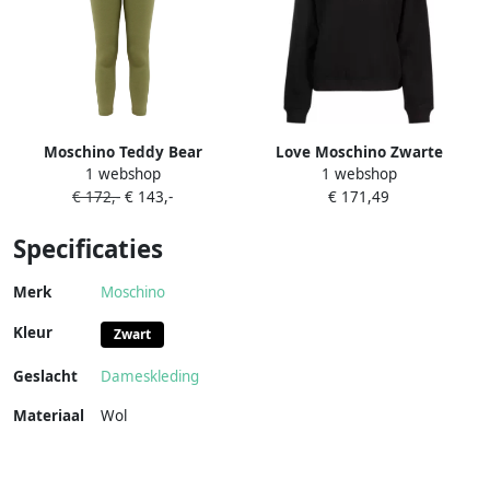
Moschino Teddy Bear
Love Moschino Zwarte
1 webshop
1 webshop
legging Groen
Katoenen Sweatshirt met
€ 172,-
€ 143,-
€ 171,49
Inlay Black Dames
Specificaties
Merk
Moschino
Kleur
Zwart
Geslacht
Dameskleding
Materiaal
Wol