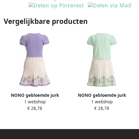
Vergelijkbare producten
NONO gebloemde jurk
NONO gebloemde jurk
1 webshop
1 webshop
Moran lila beige Paars
Moran lichtgroen beige
€ 28,78
€ 28,78
Meisjes Viscose Ronde hals
Meisjes Viscose Ronde hals
Bloemen 158 164
Bloemen 122 128