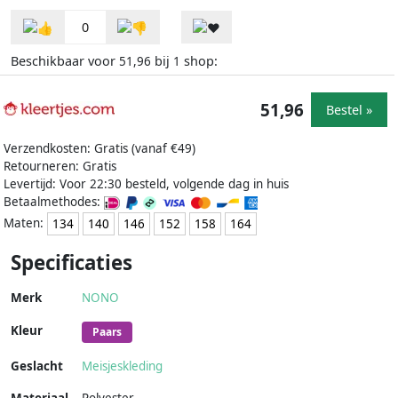
0
Beschikbaar voor
bij
shop:
51,96
1
51,96
Bestel »
Verzendkosten: Gratis (vanaf €49)
Retourneren: Gratis
Levertijd: Voor 22:30 besteld, volgende dag in huis
Betaalmethodes:
Maten:
134
140
146
152
158
164
Specificaties
Merk
NONO
Kleur
Paars
Geslacht
Meisjeskleding