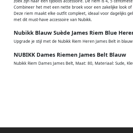
zoek zijn naar een tijdloos accessoire. De riem is 4, 5 centimete
Combineer het met een nette broek voor een zakelijke look of 
Deze riem maakt elke outfit compleet, ideaal voor dagelijks gebr
met dit must-have accessoire van Nubikk.
Nubikk Blauw Suède James Riem Blue Here
Upgrade je stijl met de Nubikk Riem Heren James Belt in blau
NUBIKK Dames Riemen James Belt Blauw
Nubikk Riem Dames James Belt, Maat: 80, Materiaal: Sude, Kle