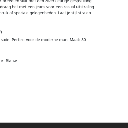
r breed en sluit met een zilverkleurige gespsluiting.
draag het met een jeans voor een casual uitstraling.
uik of speciale gelegenheden. Laat je stijl stralen
n
w sude. Perfect voor de moderne man. Maat: 80
ur: Blauw