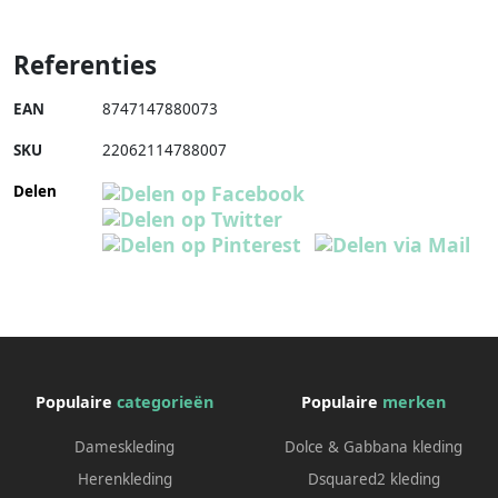
Referenties
EAN
8747147880073
SKU
22062114788007
Delen
Populaire
categorieën
Populaire
merken
Dameskleding
Dolce & Gabbana kleding
Herenkleding
Dsquared2 kleding