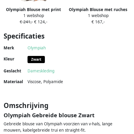
Olympiah Blouse met print
Olympiah Blouse met ruches
1 webshop
1 webshop
Veelkleurig
Zwart
€ 241,-
€ 124,-
€ 167,-
Specificaties
Merk
Olympiah
Kleur
Zwart
Geslacht
Dameskleding
Materiaal
Viscose
,
Polyamide
Omschrijving
Olympiah Gebreide blouse Zwart
Gebreide blouse van Olympiah voorzien van v-hals, lange
mouwen, kabelgebreide trui en straight-fit.