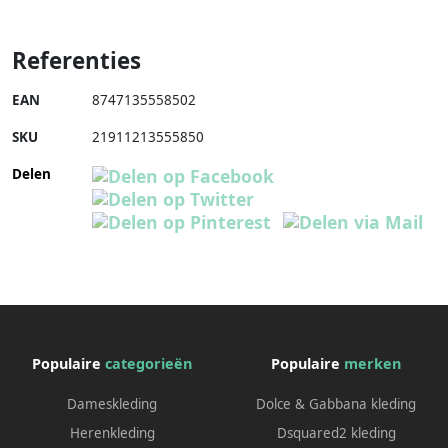
Referenties
EAN
8747135558502
SKU
21911213555850
Delen
Populaire
categorieën
Populaire
merken
Dameskleding
Dolce & Gabbana kleding
Herenkleding
Dsquared2 kleding