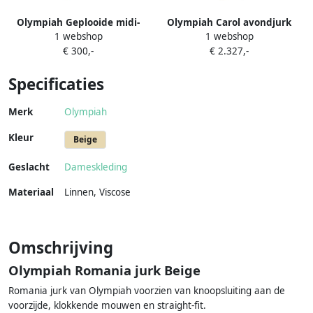
Olympiah Geplooide midi-
Olympiah Carol avondjurk
1 webshop
1 webshop
jurk met halternek Blauw
met geborduurde bloemen
€ 300,-
€ 2.327,-
Paars
Specificaties
Merk
Olympiah
Kleur
Beige
Geslacht
Dameskleding
Materiaal
Linnen
,
Viscose
Omschrijving
Olympiah Romania jurk Beige
Romania jurk van Olympiah voorzien van knoopsluiting aan de
voorzijde, klokkende mouwen en straight-fit.