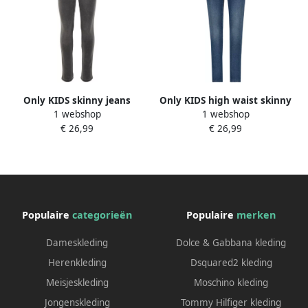
Only KIDS skinny jeans
Only KIDS high waist skinny
1 webshop
1 webshop
KONROYAL met katoen grijs
jeans KONROYAL met
€ 26,99
€ 26,99
stonewashed Effen 116
biologisch katoen
stonewashed Blauw Meisjes
Katoen (biologisch) 116
Populaire
categorieën
Populaire
merken
Dameskleding
Dolce & Gabbana kleding
Herenkleding
Dsquared2 kleding
Meisjeskleding
Moschino kleding
Jongenskleding
Tommy Hilfiger kleding