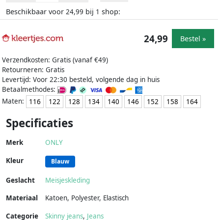
Beschikbaar voor
bij
shop:
24,99
1
24,99
Bestel »
Verzendkosten: Gratis (vanaf €49)
Retourneren: Gratis
Levertijd: Voor 22:30 besteld, volgende dag in huis
Betaalmethodes:
Maten:
116
122
128
134
140
146
152
158
164
Specificaties
Merk
ONLY
Kleur
Blauw
Geslacht
Meisjeskleding
Materiaal
Katoen
,
Polyester
,
Elastisch
Categorie
Skinny jeans
,
Jeans