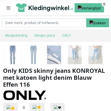
Meisjeskleding
Meisjes jeans
ONLY
Only KIDS skinny jeans KONROYAL
met katoen light denim Blauw
Effen 116
0