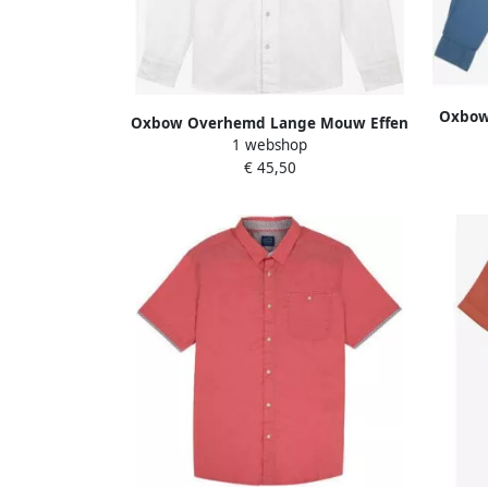
Oxbow
Oxbow Overhemd Lange Mouw Effen
ov
1 webshop
overhemd met lange mouwen
€ 45,50
P1CAZINA