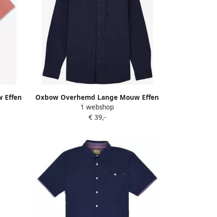
 Effen
Oxbow Overhemd Lange Mouw Effen
1 webshop
P1CORY
overhemd met lange mouwen
€ 39,-
P1CAZINA