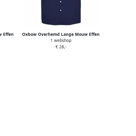
 Effen
Oxbow Overhemd Lange Mouw Effen
1 webshop
CAVIRO
overhemd met korte mouwen stretch
€ 28,-
O1CARLOW