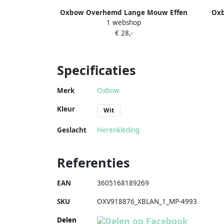
Oxbow Overhemd Lange Mouw Effen
Ox
1 webshop
overhemd met korte mouwen stretch
Overh
€ 28,-
O1CARLOW
Specificaties
Merk
Oxbow
Kleur
Wit
Geslacht
Herenkleding
Referenties
EAN
3605168189269
SKU
OXV918876_XBLAN_1_MP-4993
Delen