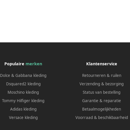
Populaire
merken
Klantenservice
Dolce & Gabbana kleding
Retourneren & ruilen
Dsquared2 kleding
Verzending & bezorging
Moschino kleding
Status van bestelling
Tommy Hilfiger kleding
Garantie & reparatie
Adidas kleding
Betaalmogelijkheden
Versace kleding
Voorraad & beschikbaarheid