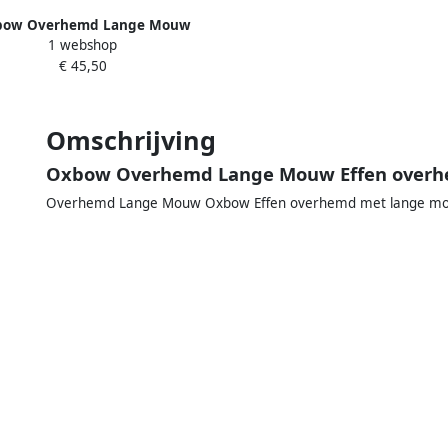
bow Overhemd Lange Mouw
1 webshop
emd met korte mouwen Modal
€ 45,50
P1COMMI
Omschrijving
Oxbow Overhemd Lange Mouw Effen over
Overhemd Lange Mouw Oxbow Effen overhemd met lange m