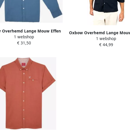
 Overhemd Lange Mouw Effen
Oxbow Overhemd Lange Mouw
1 webshop
erhemd met lange mouwen
1 webshop
overhemd met lange mouwen 
€ 31,50
O2CAVIRO
€ 44,99