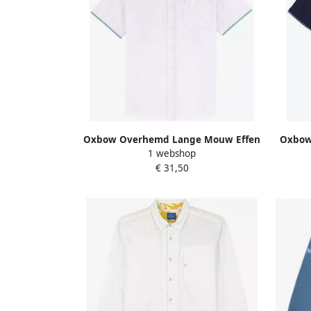
Oxbow Overhemd Lange Mouw Effen
Oxbow
1 webshop
overhemd met korte mouwen P1CORY
overh
€ 31,50