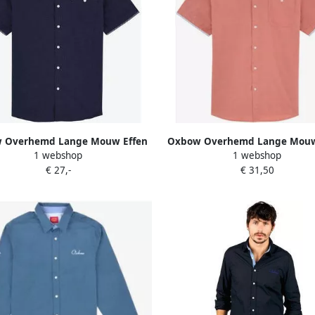
 Overhemd Lange Mouw Effen
Oxbow Overhemd Lange Mouw
1 webshop
1 webshop
emd met korte mouwen P1CORY
overhemd met korte mouwen 
€ 27,-
€ 31,50