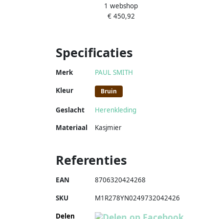
1 webshop
Gebreide Trui Blue Heren
€ 450,92
Specificaties
Merk
PAUL SMITH
Kleur
Bruin
Geslacht
Herenkleding
Materiaal
Kasjmier
Referenties
EAN
8706320424268
SKU
M1R278YN0249732042426
Delen