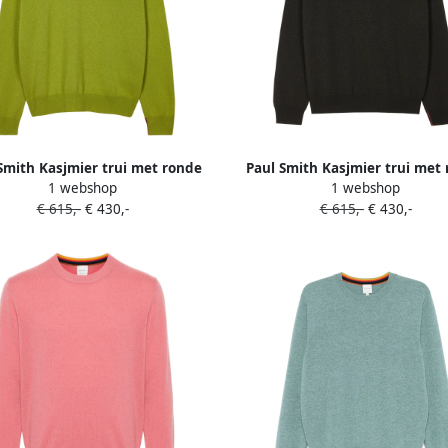
Smith Kasjmier trui met ronde
Paul Smith Kasjmier trui met
1 webshop
1 webshop
hals Groen
hals Bruin
€ 615,-
€ 430,-
€ 615,-
€ 430,-