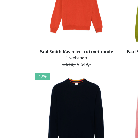
Paul Smith Kasjmier trui met ronde
Paul 
1 webshop
hals Oranje
€ 610,-
€ 549,-
17%