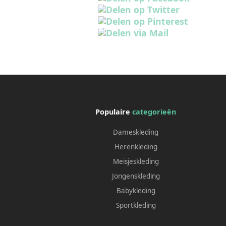
Populaire
categorieën
Dameskleding
Herenkleding
Meisjeskleding
Jongenskleding
Babykleding
Sportkleding