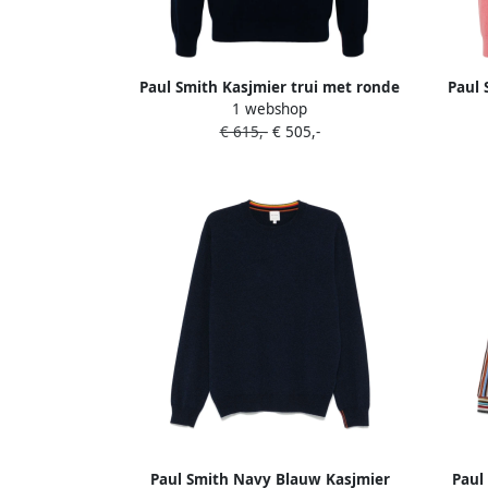
Paul Smith Kasjmier trui met ronde
Paul 
1 webshop
hals Blauw
€ 615,-
€ 505,-
Paul Smith Navy Blauw Kasjmier
Paul