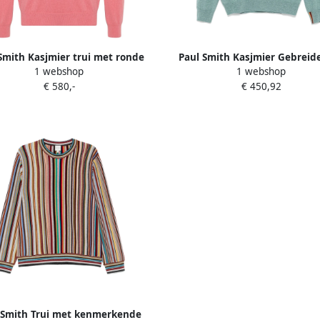
Smith Kasjmier trui met ronde
Paul Smith Kasjmier Gebreide
1 webshop
1 webshop
hals Roze
Ronde Hals Blue Heren
€ 580,-
€ 450,92
 Smith Trui met kenmerkende