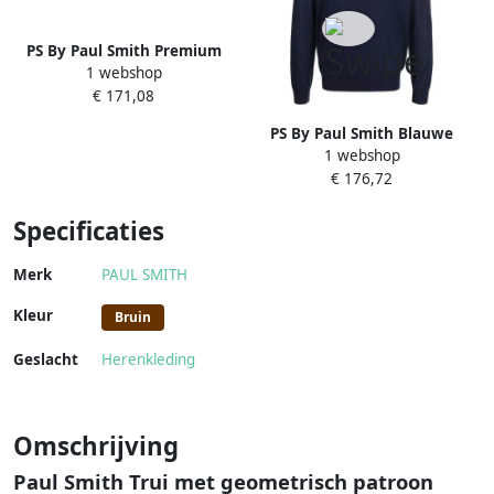
PS By Paul Smith Premium
1 webshop
Merino Wol Trui Blue Heren
€ 171,08
PS By Paul Smith Blauwe
1 webshop
Merinowol Ronde Hals Trui
€ 176,72
Blue Heren
Specificaties
Merk
PAUL SMITH
Kleur
Bruin
Geslacht
Herenkleding
Omschrijving
Paul Smith Trui met geometrisch patroon