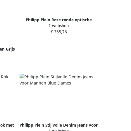
Philipp Plein Roze ronde optische
1 webshop
monturen met plastic lenzen Pink
€ 365,76
Dames
en Grijs
Rok met
Philipp Plein Stijlvolle Denim Jeans voor