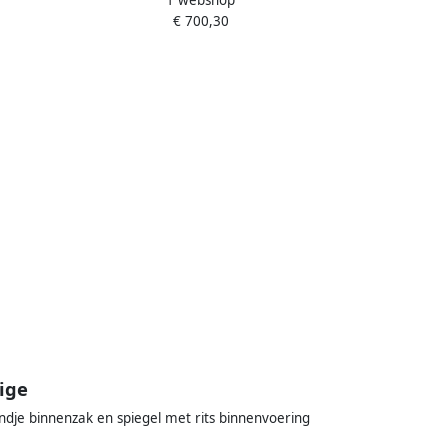
1 webshop
Mannen Blue Dames
€ 700,30
ige
andje binnenzak en spiegel met rits binnenvoering