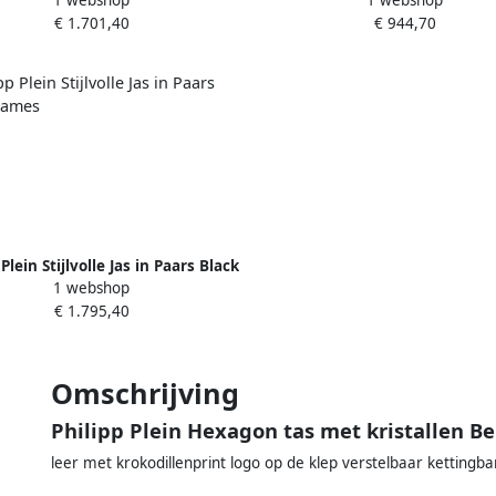
1 webshop
1 webshop
Ontwerp Blue Dames
Kantdetail White Dames
€ 1.701,40
€ 944,70
Plein Stijlvolle Jas in Paars Black
1 webshop
Dames
€ 1.795,40
Omschrijving
Philipp Plein Hexagon tas met kristallen Be
leer met krokodillenprint logo op de klep verstelbaar kettingb