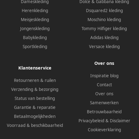
Dameskleding
Dolce & Gabbana kleding
Herenkleding
Dsquared2 kleding
Meisjeskleding
Moschino kleding
Jongenskleding
Tommy Hilfiger kleding
Babykleding
Adidas kleding
Sportkleding
Versace kleding
Over ons
Klantenservice
Inspiratie blog
Retourneren & ruilen
Contact
Verzending & bezorging
Over ons
Status van bestelling
Samenwerken
Garantie & reparatie
Betrouwbaarheid
Betaalmogelijkheden
Privacybeleid
&
Disclaimer
Voorraad & beschikbaarheid
Cookieverklaring