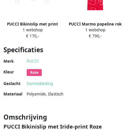
PUCCI Bikinislip met print
PUCCI Marmo popeline rok
1 webshop
1 webshop
Roze
met print Rood
€ 170,-
€ 790,-
Specificaties
Merk
PUCCI
Kleur
Roze
Geslacht
Dameskleding
Materiaal
Polyamide
,
Elastisch
Omschrijving
PUCCI Bikinislip met Iride-print Roze