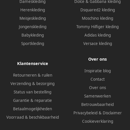
Dameskleding
Dolce & Gabbana kleding
Herenkleding
Dsquared2 kleding
Meisjeskleding
Moschino kleding
Jongenskleding
Tommy Hilfiger kleding
Babykleding
Adidas kleding
Sportkleding
Versace kleding
Over ons
Klantenservice
Inspiratie blog
Retourneren & ruilen
Contact
Verzending & bezorging
Over ons
Status van bestelling
Samenwerken
Garantie & reparatie
Betrouwbaarheid
Betaalmogelijkheden
Privacybeleid
&
Disclaimer
Voorraad & beschikbaarheid
Cookieverklaring