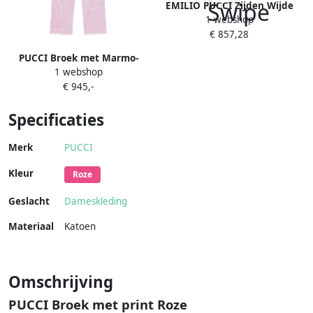
EMILIO PUCCI Zijden Wijde
1 webshop
Hoge Taille Broek met
€ 857,28
Iconisch Iris Patroon
Multicolor Dames
PUCCI Broek met Marmo-
1 webshop
print Roze
€ 945,-
Specificaties
Merk
PUCCI
Kleur
Roze
Geslacht
Dameskleding
Materiaal
Katoen
Omschrijving
PUCCI Broek met print Roze