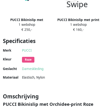
PUCCI Bikinislip met
PUCCI Bikinislip met print
1 webshop
1 webshop
Orchidee-print Blauw
Zwart
€ 250,-
€ 160,-
Specificaties
Merk
PUCCI
Kleur
Roze
Geslacht
Dameskleding
Materiaal
Elastisch
,
Nylon
Omschrijving
PUCCI Bikinislip met Orchidee-print Roze