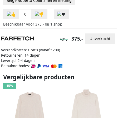
Beige Roberto Collina heren kleding
0
Beschikbaar voor
bij
shop:
375,-
1
375,-
Uitverkocht
431,-
Verzendkosten: Gratis (vanaf €200)
Retourneren: 14 dagen
Levertijd: 2-4 dagen
Betaalmethodes:
Vergelijkbare producten
15%