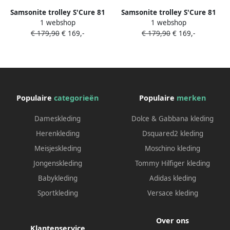
Samsonite trolley S'Cure 81
Samsonite trolley S'Cure 81
1 webshop
1 webshop
cm. geel
cm. kaki
€ 179,90
€ 169,-
€ 179,90
€ 169,-
Populaire
categorieën
Populaire
merken
Dameskleding
Dolce & Gabbana kleding
Herenkleding
Dsquared2 kleding
Meisjeskleding
Moschino kleding
Jongenskleding
Tommy Hilfiger kleding
Babykleding
Adidas kleding
Sportkleding
Versace kleding
Over ons
Klantenservice