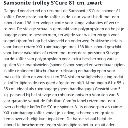
Samsonite trolley S'Cure 81 cm. zwart
Ga goed voorbereid op reis met de Samsonite S'Cure spinner 81
koffer. Deze grote harde koffer in de kleur zwart biedt met een
inhoud van 138 liter volop ruimte voor lange vakanties of verre
reizen. De stevige schaal is gemaakt van polypropyleen en helpt je
bagage goed te beschermen, terwijl de vier wielen zorgen voor
soepel rijcomfort op het vliegveld en onderweg.Praktische details
voor lange reizen XXL ruimbagage: met 138 liter inhoud geschikt
voor lange vakanties of reizen met meerdere personen Stevige
harde koffer van polypropyleen voor extra bescherming van je
spullen Vier zwenkwielen (spinner) voor soepel en wendbaar rijden
in alle richtingen Uitschuifbare trekstang en handgrepen voor
makkelijk tillen en voortrekken TSA slot en veiligheidssluiting zodat
je koffer tijdens de reis goed afgesloten blijft Afmetingen 81 x 55 x
35 cm, ideaal als ruimbagage (geen handbagage) Gewicht van 5
kg, passend bij het stevige en robuuste ontwerp Voorzien van 5
jaar garantie vanuit de fabrikantComfortabel reizen met een
overzichtelijke kofferDe S'Cure spinner 81 is ontworpen als ruime
XXL ruimbagagekoffer, zodat je kleding, schoenen en grotere
items overzichtelijk kunt inpakken. De harde schaal helpt de
inhoud te beschermen tegen stoten tijdens het in- en uitladen.