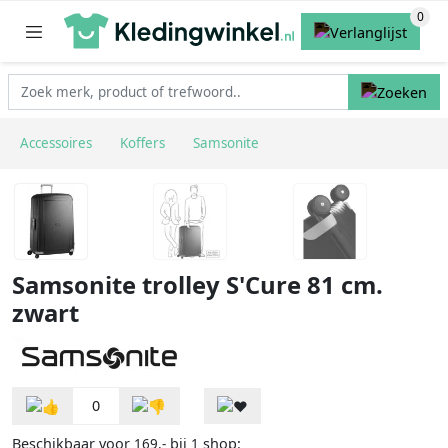
Accessoires
Koffers
Samsonite
Samsonite trolley S'Cure 81 cm.
zwart
0
Beschikbaar voor
bij
shop:
169,-
1