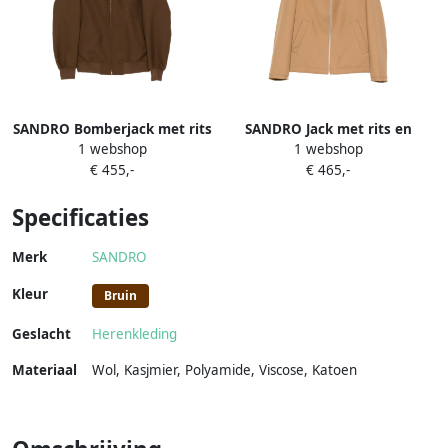
SANDRO Bomberjack met rits
SANDRO Jack met rits en
1 webshop
1 webshop
Bruin
lange mouwen Bruin
€ 455,-
€ 465,-
Specificaties
Merk
SANDRO
Kleur
Bruin
Geslacht
Herenkleding
Materiaal
Wol
,
Kasjmier
,
Polyamide
,
Viscose
,
Katoen